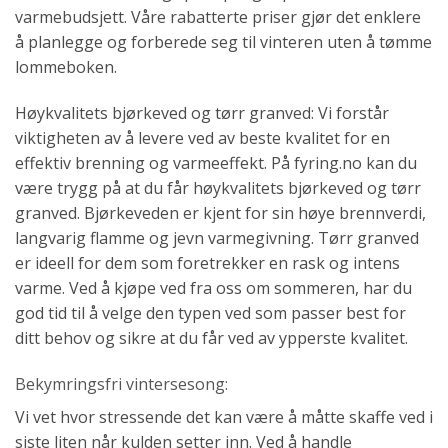
varmebudsjett. Våre rabatterte priser gjør det enklere
å planlegge og forberede seg til vinteren uten å tømme
lommeboken.
Høykvalitets bjørkeved og tørr granved: Vi forstår
viktigheten av å levere ved av beste kvalitet for en
effektiv brenning og varmeeffekt. På fyring.no kan du
være trygg på at du får høykvalitets bjørkeved og tørr
granved. Bjørkeveden er kjent for sin høye brennverdi,
langvarig flamme og jevn varmegivning. Tørr granved
er ideell for dem som foretrekker en rask og intens
varme. Ved å kjøpe ved fra oss om sommeren, har du
god tid til å velge den typen ved som passer best for
ditt behov og sikre at du får ved av ypperste kvalitet.
Bekymringsfri vintersesong:
Vi vet hvor stressende det kan være å måtte skaffe ved i
siste liten når kulden setter inn. Ved å handle