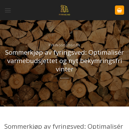
Skip
to
content
FYRINGSBLOGGEN
Sommerkjøp av fyringsved: Optimalisér
varmebudsjettet og nyt bekymringsfri
vinter
Sommerkjøp av fyringsved: Optimalisér