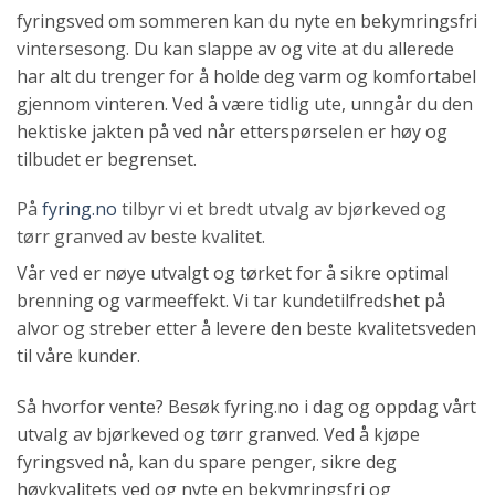
fyringsved om sommeren kan du nyte en bekymringsfri
vintersesong. Du kan slappe av og vite at du allerede
har alt du trenger for å holde deg varm og komfortabel
gjennom vinteren. Ved å være tidlig ute, unngår du den
hektiske jakten på ved når etterspørselen er høy og
tilbudet er begrenset.
På
fyring.no
tilbyr vi et bredt utvalg av bjørkeved og
tørr granved av beste kvalitet.
Vår ved er nøye utvalgt og tørket for å sikre optimal
brenning og varmeeffekt. Vi tar kundetilfredshet på
alvor og streber etter å levere den beste kvalitetsveden
til våre kunder.
Så hvorfor vente? Besøk fyring.no i dag og oppdag vårt
utvalg av bjørkeved og tørr granved. Ved å kjøpe
fyringsved nå, kan du spare penger, sikre deg
høykvalitets ved og nyte en bekymringsfri og