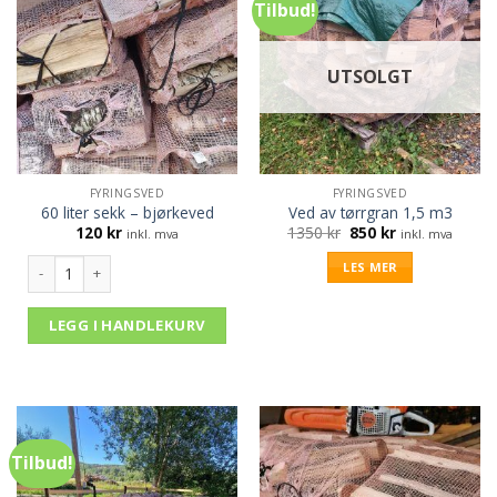
Tilbud!
UTSOLGT
FYRINGSVED
FYRINGSVED
60 liter sekk – bjørkeved
Ved av tørrgran 1,5 m3
Opprinnelig
Nåværende
120
kr
1350
kr
850
kr
inkl. mva
inkl. mva
pris
pris
var:
er:
60 liter sekk - bjørkeved antall
LES MER
1350 kr.
850 kr.
LEGG I HANDLEKURV
Tilbud!