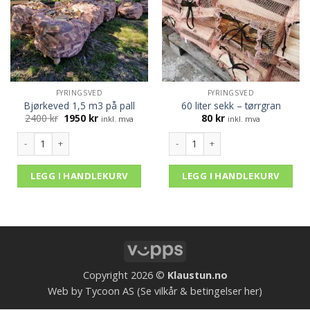
FYRINGSVED
FYRINGSVED
Bjørkeved 1,5 m3 på pall
60 liter sekk – tørrgran
Opprinnelig
Nåværende
2400
kr
1950
kr
80
kr
inkl. mva
inkl. mva
pris
pris
var:
er:
Bjørkeved 1,5 m3 på pall antall
60 liter sekk - tørrgran antall
2400 kr.
1950 kr.
LEGG I HANDLEKURV
LEGG I HANDLEKURV
Vipps
Copyright 2026 ©
Klaustun.no
Web by Tycoon AS
(Se vilkår & betingelser her)